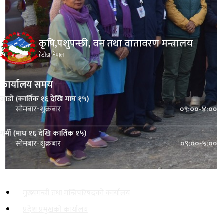
कृषि,पशुपन्छी, वन तथा वातावरण मन्त्रालय
हेटौंडा, नेपाल
कार्यालय समय
जाडो (कार्तिक १६ देखि माघ १५)
०९:००-४:००
सोमबार-शुक्रबार
गर्मी (माघ १६ देखि कार्तिक १५)
०९:००-५:००
सोमबार-शुक्रबार
महत्त्वपूर्ण लिङ्कहरू
मुख्यमन्त्री तथा मन्त्रिपरिषदको कार्यालय
प्रदेश प्रमुखको कार्यालय