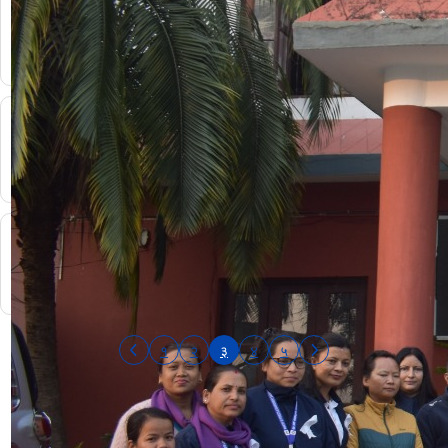
१
२
३
४
५