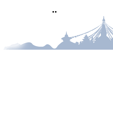
हेटौंडा, नेपाल
mofe@bagamati.gov.np
०५७-५२५६१७