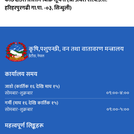
हरिहरपुरगढी गा.पा. -०३, सिन्धुली)
कृषि,पशुपन्छी, वन तथा वातावरण मन्त्रालय
हेटौंडा, नेपाल
कार्यालय समय
जाडो (कार्तिक १६ देखि माघ १५)
०९:००-४:००
सोमबार-शुक्रबार
गर्मी (माघ १६ देखि कार्तिक १५)
०९:००-५:००
सोमबार-शुक्रबार
महत्त्वपूर्ण लिङ्कहरू