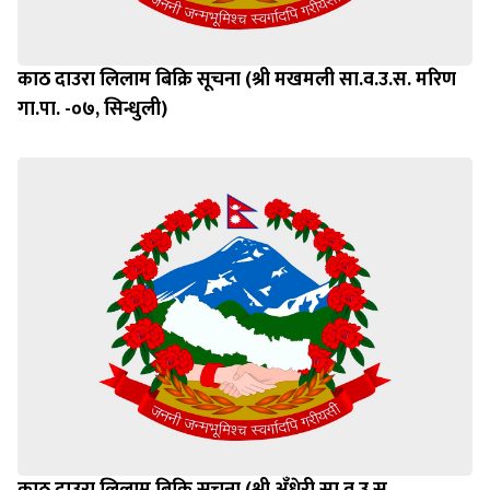
काठ दाउरा लिलाम बिक्रि सूचना (श्री मखमली सा.व.उ.स. मरिण
गा.पा. -०७, सिन्धुली)
काठ दाउरा लिलाम बिक्रि सूचना (श्री अँधेरी सा.व.उ.स.