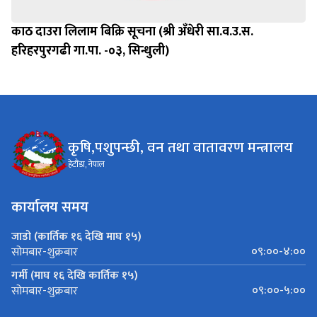
काठ दाउरा लिलाम बिक्रि सूचना (श्री अँधेरी सा.व.उ.स.
हरिहरपुरगढी गा.पा. -०३, सिन्धुली)
कृषि,पशुपन्छी, वन तथा वातावरण मन्त्रालय
हेटौंडा, नेपाल
कार्यालय समय
जाडो (कार्तिक १६ देखि माघ १५)
०९:००-४:००
सोमबार-शुक्रबार
गर्मी (माघ १६ देखि कार्तिक १५)
०९:००-५:००
सोमबार-शुक्रबार