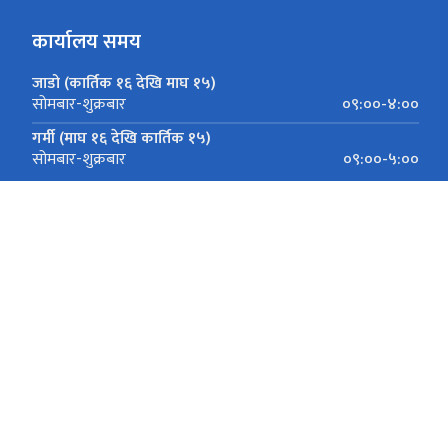
कार्यालय समय
जाडो (कार्तिक १६ देखि माघ १५)
०९:००-४:००
सोमबार-शुक्रबार
गर्मी (माघ १६ देखि कार्तिक १५)
०९:००-५:००
सोमबार-शुक्रबार