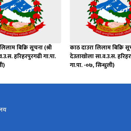
िलाम बिक्रि सूचना (श्री
काठ दाउरा लिलाम बिक्रि सूच
.उ.स. हरिहरपुरगढी गा.पा.
देउताखोला सा.व.उ.स. हरिहर
ली)
गा.पा. -०७, सिन्धुली)
ालय