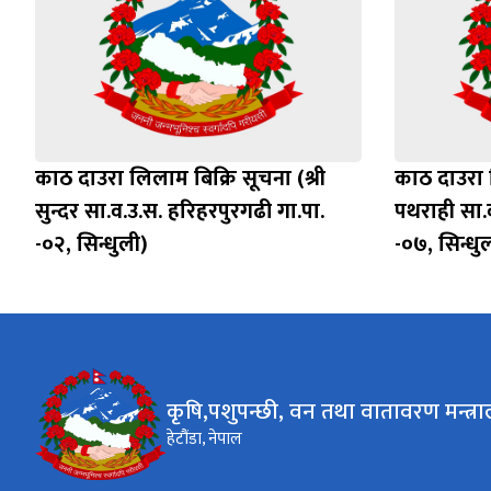
काठ दाउरा लिलाम बिक्रि सूचना (श्री
काठ दाउरा ल
सुन्दर सा.व.उ.स. हरिहरपुरगढी गा.पा.
पथराही सा.व
-०२, सिन्धुली)
-०७, सिन्धु
कृषि,पशुपन्छी, वन तथा वातावरण मन्त्र
हेटौंडा, नेपाल