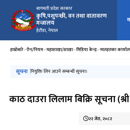
बागमती प्रदेश सरकार
कृषि,पशुपन्छी, वन तथा वातावरण
म
मुख्य न
मन्त्रालय
हेटौंडा, नेपाल
हाम्रोबारे
ऐन/नियम
महाशाखा/शाखा
मिडिया केन्द्र
मातहतका कार्या
मुख्य नेभिगेसनमा जानुहोस्
सूचना
सार्वजनिक सूचना।
नियुक्ति लिन आउने सम्बन्धी सूचना।
प्रदेश सूचनाको हक सम्बन्धि ऐन, २०७६ को दफा ५(२) प्रयो
Issuance of letter of intent to award the contr
नागरिक कम्युनिटी टिचिङ हस्पिटल स्थानान्तरणको वातावरणीय 
काठ दाउरा लिलाम बिक्रि सूचना (श्र
२२ जेठ, २०८२