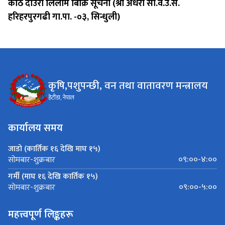
काठ दाउरा लिलाम बिक्रि सूचना (श्री अँधेरी सा.व.उ.स.
हरिहरपुरगढी गा.पा. -०३, सिन्धुली)
कृषि,पशुपन्छी, वन तथा वातावरण मन्त्रालय
हेटौंडा, नेपाल
कार्यालय समय
जाडो (कार्तिक १६ देखि माघ १५)
०९:००-४:००
सोमबार-शुक्रबार
गर्मी (माघ १६ देखि कार्तिक १५)
०९:००-५:००
सोमबार-शुक्रबार
महत्त्वपूर्ण लिङ्कहरू