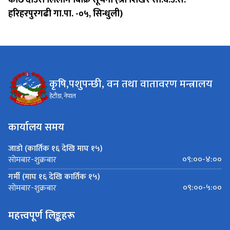
हरिहरपुरगढी गा.पा. -०५, सिन्धुली)
कृषि,पशुपन्छी, वन तथा वातावरण मन्त्रालय
हेटौंडा, नेपाल
कार्यालय समय
जाडो (कार्तिक १६ देखि माघ १५)
०९:००-४:००
सोमबार-शुक्रबार
गर्मी (माघ १६ देखि कार्तिक १५)
०९:००-५:००
सोमबार-शुक्रबार
महत्त्वपूर्ण लिङ्कहरू