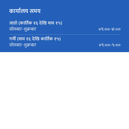
कार्यालय समय
जाडो (कार्तिक १६ देखि माघ १५)
०९:००-४:००
सोमबार-शुक्रबार
गर्मी (माघ १६ देखि कार्तिक १५)
०९:००-५:००
सोमबार-शुक्रबार