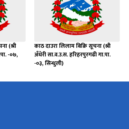
ना (श्री
काठ दाउरा लिलाम बिक्रि सूचना (श्री
पा. -०७,
अँधेरी सा.व.उ.स. हरिहरपुरगढी गा.पा.
-०३, सिन्धुली)