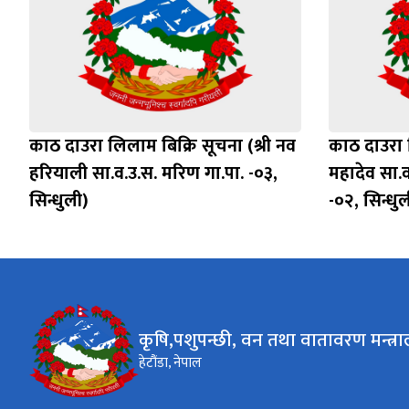
काठ दाउरा लिलाम बिक्रि सूचना (श्री नव
काठ दाउरा ल
हरियाली सा.व.उ.स. मरिण गा.पा. -०३,
महादेव सा.व
सिन्धुली)
-०२, सिन्धुल
कृषि,पशुपन्छी, वन तथा वातावरण मन्त्र
हेटौंडा, नेपाल