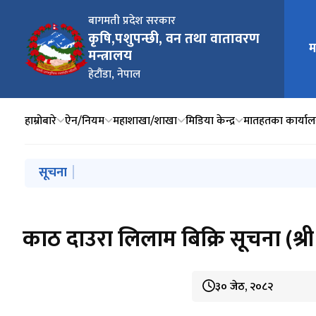
बागमती प्रदेश सरकार
कृषि,पशुपन्छी, वन तथा वातावरण
म
मुख्य न
मन्त्रालय
हेटौंडा, नेपाल
हाम्रोबारे
ऐन/नियम
महाशाखा/शाखा
मिडिया केन्द्र
मातहतका कार्या
मुख्य नेभिगेसनमा जानुहोस्
सूचना
सार्वजनिक सूचना।
नियुक्ति लिन आउने सम्बन्धी सूचना।
प्रदेश सूचनाको हक सम्बन्धि ऐन, २०७६ को दफा ५(२) प्रयो
Issuance of letter of intent to award the contr
नागरिक कम्युनिटी टिचिङ हस्पिटल स्थानान्तरणको वातावरणीय 
काठ दाउरा लिलाम बिक्रि सूचना (श्री
३० जेठ, २०८२