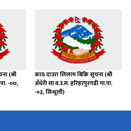
ना (श्री
काठ दाउरा लिलाम बिक्रि सूचना (श्री
पा. -०७,
अँधेरी सा.व.उ.स. हरिहरपुरगढी गा.पा.
-०३, सिन्धुली)