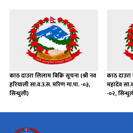
काठ दाउरा लिलाम बिक्रि सूचना (श्री नव
काठ दाउरा ल
हरियाली सा.व.उ.स. मरिण गा.पा. -०३,
महादेव सा.व
सिन्धुली)
-०२, सिन्धुल