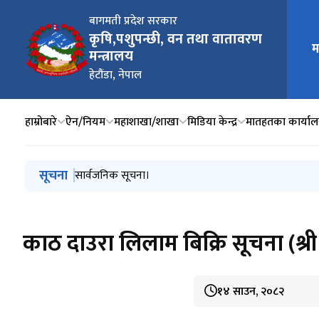
बागमती प्रदेश सरकार
कृषि,पशुपन्छी, वन तथा वातावरण
म
मुख्य न
मन्त्रालय
हेटौंडा, नेपाल
हाम्रोबारे
ऐन/नियम
महाशाखा/शाखा
मिडिया केन्द्र
मातहतका कार्या
मुख्य नेभिगेसनमा जानुहोस्
सूचना
सार्वजनिक सूचना।
नियुक्ति लिन आउने सम्बन्धी सूचना।
प्रदेश सूचनाको हक सम्बन्धि ऐन, २०७६ को दफा ५(२) प्रयो
Issuance of letter of intent to award the contr
नागरिक कम्युनिटी टिचिङ हस्पिटल स्थानान्तरणको वातावरणीय 
काठ दाउरा लिलाम बिक्रि सूचना (श्री 
१४ साउन, २०८२