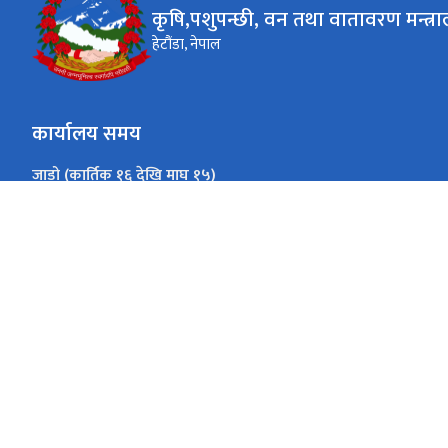
कृषि,पशुपन्छी, वन तथा वातावरण मन्त्र
हेटौंडा, नेपाल
कार्यालय समय
जाडो (कार्तिक १६ देखि माघ १५)
०९:००-४:००
सोमबार-शुक्रबार
गर्मी (माघ १६ देखि कार्तिक १५)
०९:००-५:००
सोमबार-शुक्रबार