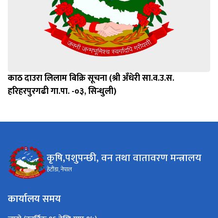
काठ दाउरा लिलाम बिक्रि सूचना (श्री अँधेरी सा.व.उ.स.
हरिहरपुरगढी गा.पा. -०३, सिन्धुली)
कृषि,पशुपन्छी, वन तथा वातावरण मन्त्रालय
हेटौंडा, नेपाल
कार्यालय समय