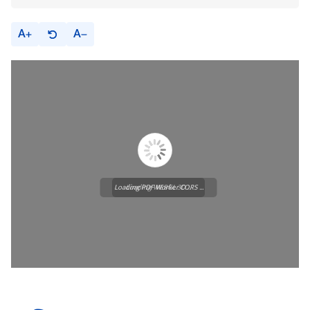
A
A
Loading PDF Worker CORS ...
Loading WEBGL 3D ...