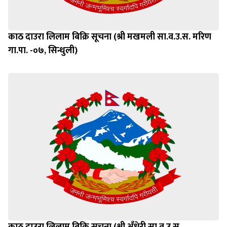
काठ दाउरा लिलाम बिक्रि सूचना (श्री मखमली सा.व.उ.स. मरिण
गा.पा. -०७, सिन्धुली)
काठ दाउरा लिलाम बिक्रि सूचना (श्री अँधेरी सा.व.उ.स.