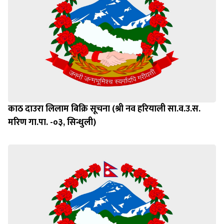
काठ दाउरा लिलाम बिक्रि सूचना (श्री नव हरियाली सा.व.उ.स.
मरिण गा.पा. -०३, सिन्धुली)