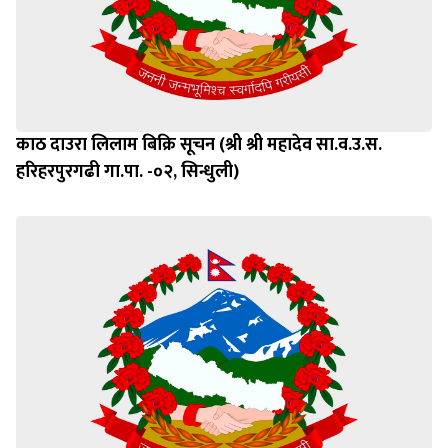
काठ दाउरा लिलाम बिक्रि सूचन (श्री श्री महादेव सा.व.उ.स.
हरिहरपुरगढी गा.पा. -०२, सिन्धुली)