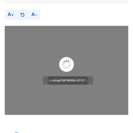
A
A
Loading PDF Worker CORS ...
Loading WEBGL 3D ...