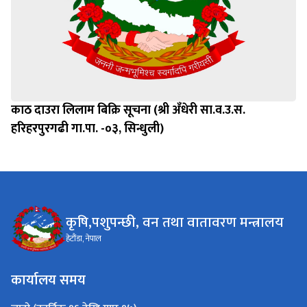
काठ दाउरा लिलाम बिक्रि सूचना (श्री अँधेरी सा.व.उ.स.
हरिहरपुरगढी गा.पा. -०३, सिन्धुली)
कृषि,पशुपन्छी, वन तथा वातावरण मन्त्रालय
हेटौंडा, नेपाल
कार्यालय समय