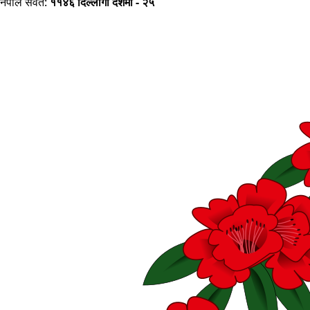
नेपाल संवत:
११४६ दिल्लागा दशमी - २५