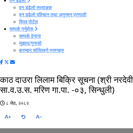
वन डढेलो
वन डढेलो तथ्याङक
वन डढेलो पहिचान तथा अनुगमन प्रणाली
विपद् पोर्टल
सम्पर्क गर्नुहोस्
सम्पर्क ठेगाना
सुझाव/गुनासो
बारम्बार सोधिरहने प्रश्नहरु
काठ दाउरा लिलाम बिक्रि सूचना (श्री नरदेवी
सा.व.उ.स. मरिण गा.पा. -०३, सिन्धुली)
८ जेठ, २०८२
A
A