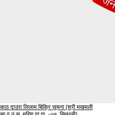
काठ दाउरा लिलाम बिक्रि सूचना (श्री मखमली
सा.व.उ.स. मरिण गा.पा. -०७, सिन्धुली)