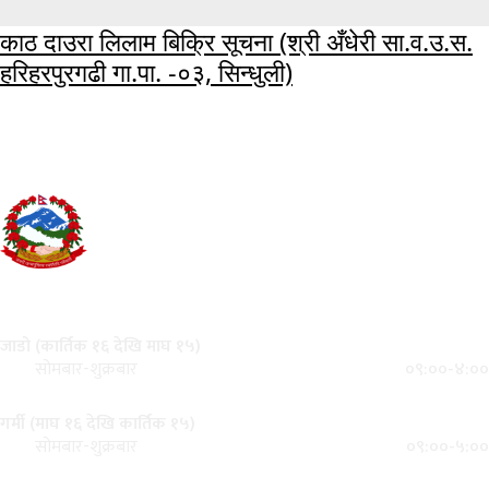
काठ दाउरा लिलाम बिक्रि सूचना (श्री अँधेरी सा.व.उ.स.
हरिहरपुरगढी गा.पा. -०३, सिन्धुली)
कृषि,पशुपन्छी, वन तथा वातावरण मन्त्रालय
हेटौंडा, नेपाल
कार्यालय समय
जाडो (कार्तिक १६ देखि माघ १५)
०९:००-४:००
सोमबार-शुक्रबार
गर्मी (माघ १६ देखि कार्तिक १५)
०९:००-५:००
सोमबार-शुक्रबार