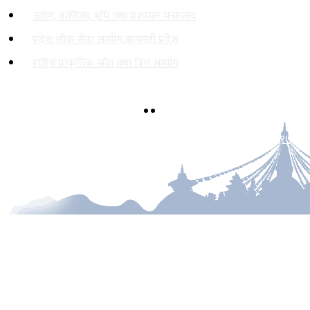
उद्योग, वाणिज्य, भूमि तथा प्रशासन मन्त्रालय
प्रदेश लोक सेवा आयोग,बागमती प्रदेश
राष्ट्रिय प्राकृतिक स्रोत तथा वित्त आयोग
हेटौंडा, नेपाल
mofe@bagamati.gov.np
०५७-५२५६१७