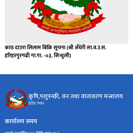
काठ दाउरा लिलाम बिक्रि सूचना (श्री अँधेरी सा.व.उ.स.
हरिहरपुरगढी गा.पा. -०३, सिन्धुली)
कृषि,पशुपन्छी, वन तथा वातावरण मन्त्रालय
हेटौंडा, नेपाल
कार्यालय समय