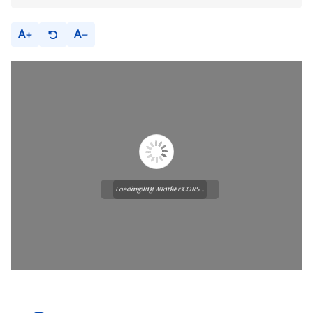
A
A
Loading PDF Worker CORS ...
Loading WEBGL 3D ...