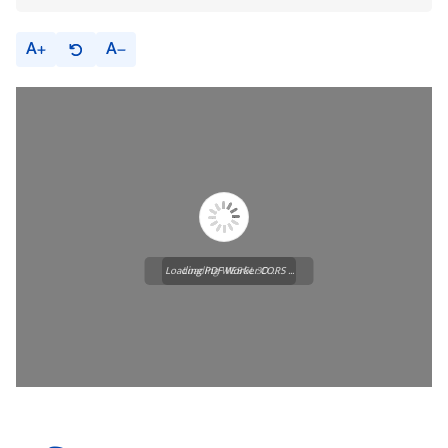
A
A
Loading PDF Worker CORS ...
Loading WEBGL 3D ...