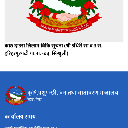
काठ दाउरा लिलाम बिक्रि सूचना (श्री अँधेरी सा.व.उ.स.
हरिहरपुरगढी गा.पा. -०३, सिन्धुली)
कृषि,पशुपन्छी, वन तथा वातावरण मन्त्रालय
हेटौंडा, नेपाल
कार्यालय समय