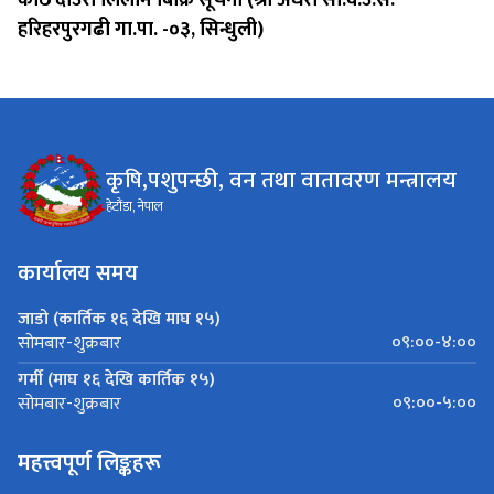
हरिहरपुरगढी गा.पा. -०३, सिन्धुली)
कृषि,पशुपन्छी, वन तथा वातावरण मन्त्रालय
हेटौंडा, नेपाल
कार्यालय समय
जाडो (कार्तिक १६ देखि माघ १५)
०९:००-४:००
सोमबार-शुक्रबार
गर्मी (माघ १६ देखि कार्तिक १५)
०९:००-५:००
सोमबार-शुक्रबार
महत्त्वपूर्ण लिङ्कहरू