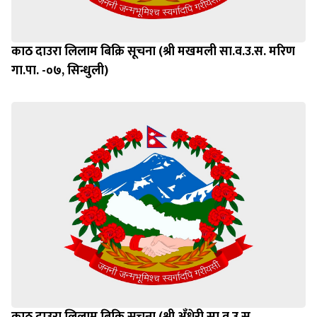
काठ दाउरा लिलाम बिक्रि सूचना (श्री मखमली सा.व.उ.स. मरिण
गा.पा. -०७, सिन्धुली)
काठ दाउरा लिलाम बिक्रि सूचना (श्री अँधेरी सा.व.उ.स.