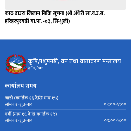
काठ दाउरा लिलाम बिक्रि सूचना (श्री अँधेरी सा.व.उ.स.
हरिहरपुरगढी गा.पा. -०३, सिन्धुली)
कृषि,पशुपन्छी, वन तथा वातावरण मन्त्रालय
हेटौंडा, नेपाल
कार्यालय समय
जाडो (कार्तिक १६ देखि माघ १५)
०९:००-४:००
सोमबार-शुक्रबार
गर्मी (माघ १६ देखि कार्तिक १५)
०९:००-५:००
सोमबार-शुक्रबार