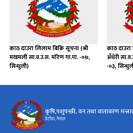
काठ दाउरा लिलाम बिक्रि सूचना (श्री
काठ दाउरा ल
मखमली सा.व.उ.स. मरिण गा.पा. -०७,
अँधेरी सा.व
सिन्धुली)
-०३, सिन्धुल
कृषि,पशुपन्छी, वन तथा वातावरण मन्त्र
हेटौंडा, नेपाल