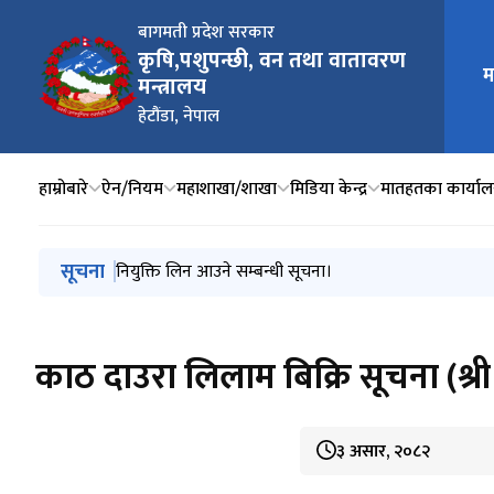
बागमती प्रदेश सरकार
कृषि,पशुपन्छी, वन तथा वातावरण
म
मुख्य न
मन्त्रालय
हेटौंडा, नेपाल
हाम्रोबारे
ऐन/नियम
महाशाखा/शाखा
मिडिया केन्द्र
मातहतका कार्या
मुख्य नेभिगेसनमा जानुहोस्
सूचना
सार्वजनिक सूचना।
नियुक्ति लिन आउने सम्बन्धी सूचना।
प्रदेश सूचनाको हक सम्बन्धि ऐन, २०७६ को दफा ५(२) प्रयो
Issuance of letter of intent to award the contr
नागरिक कम्युनिटी टिचिङ हस्पिटल स्थानान्तरणको वातावरणीय 
काठ दाउरा लिलाम बिक्रि सूचना (श्र
३ असार, २०८२