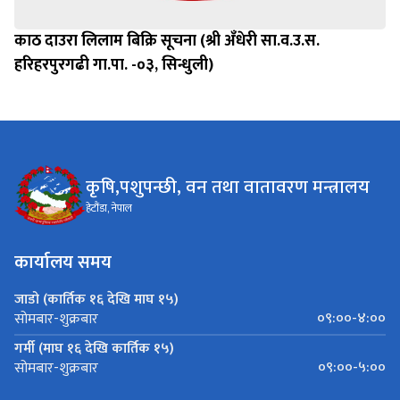
काठ दाउरा लिलाम बिक्रि सूचना (श्री अँधेरी सा.व.उ.स.
हरिहरपुरगढी गा.पा. -०३, सिन्धुली)
कृषि,पशुपन्छी, वन तथा वातावरण मन्त्रालय
हेटौंडा, नेपाल
कार्यालय समय
जाडो (कार्तिक १६ देखि माघ १५)
०९:००-४:००
सोमबार-शुक्रबार
गर्मी (माघ १६ देखि कार्तिक १५)
०९:००-५:००
सोमबार-शुक्रबार