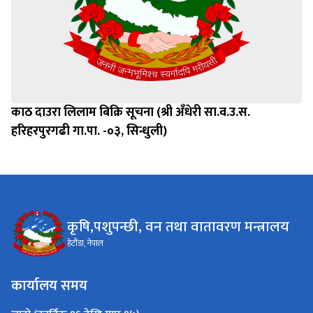
काठ दाउरा लिलाम बिक्रि सूचना (श्री अँधेरी सा.व.उ.स.
हरिहरपुरगढी गा.पा. -०३, सिन्धुली)
कृषि,पशुपन्छी, वन तथा वातावरण मन्त्रालय
हेटौंडा, नेपाल
कार्यालय समय