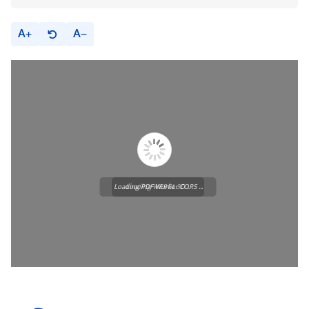
A
A
Loading PDF Worker CORS ...
Loading WEBGL 3D ...