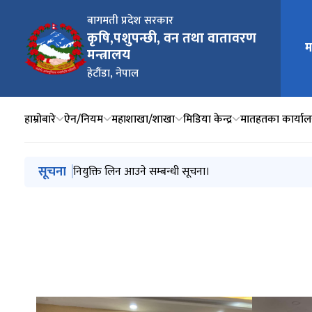
बागमती प्रदेश सरकार
कृषि,पशुपन्छी, वन तथा वातावरण
म
मुख्य न
मन्त्रालय
हेटौंडा, नेपाल
हाम्रोबारे
ऐन/नियम
महाशाखा/शाखा
मिडिया केन्द्र
मातहतका कार्या
मुख्य नेभिगेसनमा जानुहोस्
सूचना
सार्वजनिक सूचना।
नियुक्ति लिन आउने सम्बन्धी सूचना।
प्रदेश सूचनाको हक सम्बन्धि ऐन, २०७६ को दफा ५(२) प्रयो
Issuance of letter of intent to award the contr
नागरिक कम्युनिटी टिचिङ हस्पिटल स्थानान्तरणको वातावरणीय 